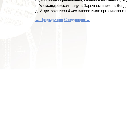
футбольные соревнования, качались на качелях, х
в Александровском саду, в Заречном парке, в Дендр
д. А для учеников 4 «б» класса было организовано 
← Предыдущая
Следующая →