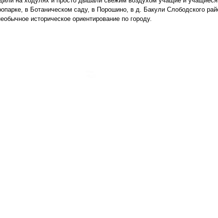
одили на ходулях и просто дышали свежим воздухом учащие и учащиеся
опарке, в Ботаническом саду, в Порошино, в д. Бакули Слободского райо
необычное историческое ориентирование по городу.