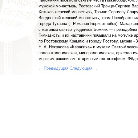
паломники посетили святые места Нижегородской, Я
мужской монастырь, Ростовский Троице-Сергиев Ва
Хотьков женский монастырь, Троице-Сергиеву Лавру
Введенский женский монастырь, храм Преображения 
города Тутаева (г. Романов-Борисоглебск), Макарье
с житиями святых угодников Божиих — преподобного
Гимназисты и их наставники побывали на могилке а
по Ростовскому Кремлю и городу Ростову, музею «
Н. А. Некрасова «Карабиха» и музеям Свято-Алекси
палеонтологическая, минералогическая, археологич
морским раковинам, старинным фотографиям, Фёдор
← Предыдущая
Следующая →