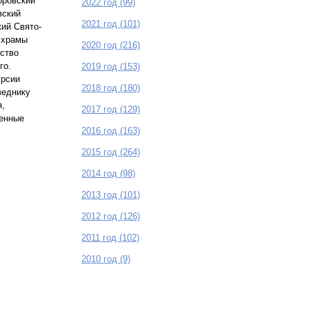
оровский
2022 год (99)
вский
2021 год (101)
кий Свято-
 храмы
2020 год (216)
мство
го.
2019 год (153)
урсии
2018 год (180)
веднику
я,
2017 год (129)
щенные
2016 год (163)
2015 год (264)
2014 год (98)
2013 год (101)
2012 год (126)
2011 год (102)
2010 год (9)