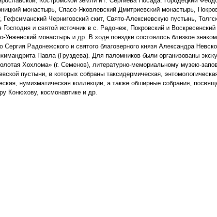
рославской, Костромской земли и г. Сергиева Посада: Городецкий Феод
рницкий монастырь, Спасо-Яковлевский Дмитриевский монастырь, Покро
, Гефсиманский Черниговский скит, Свято-Алексиевскую пустынь, Толгс
Господня и святой источник в с. Радонеж, Покровский и Воскресенский
во-Унженский монастырь и др. В ходе поездки состоялось близкое знако
 Сергия Радонежского и святого благоверного князя Александра Невско
рхимандрита Павла (Груздева). Для паломников были организованы экск
Золотая Хохлома» (г. Семенов), литературно-мемориальному музею-запо
евской пустыни, в которых собраны таксидермическая, энтомологическа
еская, нумизматическая коллекции, а также обширные собрания, посвя
у Конюхову, космонавтике и др.