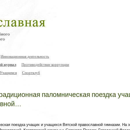
Инновационная деятельность
й журнал
Противодействие коррупции
Учащимся
Спортклуб
 традиционная паломническая поездка уч
авной…
ческая поездка учащих и учащихся Вятской православной гимназии. На э