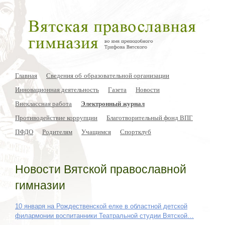
Главная
Сведения об образовательной организации
Инновационная деятельность
Газета
Новости
Внеклассная работа
Электронный журнал
Противодействие коррупции
Благотворительный фонд ВПГ
ПФДО
Родителям
Учащимся
Спортклуб
Новости Вятской православной
гимназии
10 января на Рождественской елке в областной детской
филармонии воспитанники Театральной студии Вятской…