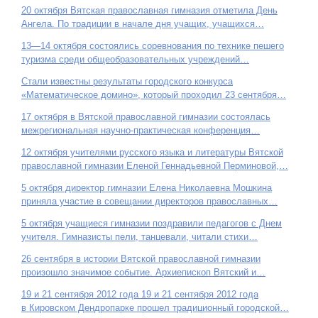
20 октября Вятская православная гимназия отметила День
Ангела. По традиции в начале дня учащих, учащихся…
13—14 октября состоялись соревнования по технике пешего
туризма среди общеобразовательных учреждений…
Стали известны результаты городского конкурса
«Математическое домино», который проходил 23 сентября…
17 октября в Вятской православной гимназии состоялась
межрегиональная научно-практическая конференция…
12 октября учителями русского языка и литературы Вятской
православной гимназии Еленой Геннадьевной Перминовой,…
5 октября директор гимназии Елена Николаевна Мошкина
приняла участие в совещании директоров православных…
5 октября учащиеся гимназии поздравили педагогов с Днем
учителя. Гимназисты пели, танцевали, читали стихи…
26 сентября в истории Вятской православной гимназии
произошло значимое событие. Архиепископ Вятский и…
19 и 21 сентября 2012 года 19 и 21 сентября 2012 года
в Кировском Дендропарке прошел традиционный городской…