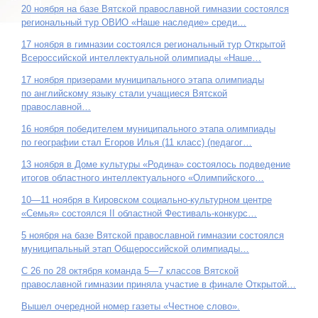
20 ноября на базе Вятской православной гимназии состоялся
региональный тур ОВИО «Наше наследие» среди…
17 ноября в гимназии состоялся региональный тур Открытой
Всероссийской интеллектуальной олимпиады «Наше…
17 ноября призерами муниципального этапа олимпиады
по английскому языку стали учащиеся Вятской
православной…
16 ноября победителем муниципального этапа олимпиады
по географии стал Егоров Илья (11 класс) (педагог…
13 ноября в Доме культуры «Родина» состоялось подведение
итогов областного интеллектуального «Олимпийского…
10—11 ноября в Кировском социально-культурном центре
«Семья» состоялся II областной Фестиваль-конкурс…
5 ноября на базе Вятской православной гимназии состоялся
муниципальный этап Общероссийской олимпиады…
С 26 по 28 октября команда 5—7 классов Вятской
православной гимназии приняла участие в финале Открытой…
Вышел очередной номер газеты «Честное слово».