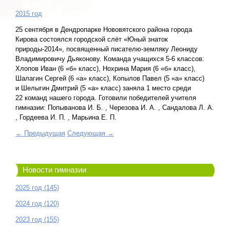
2015 год
25 сентября в Дендропарке Нововятского района города
Кирова состоялся городской слёт «Юный знаток
природы-2014», посвященный писателю-земляку Леониду
Владимировичу Дьяконову. Команда учащихся 5-6 классов:
Хлопов Иван (6 «б» класс), Нохрина Мария (6 «б» класс),
Шалагин Сергей (6 «а» класс), Копылов Павел (5 «а» класс)
и Шелыгин Дмитрий (5 «а» класс) заняла 1 место среди
22 команд нашего города. Готовили победителей учителя
гимназии: Попыванова И. Б. , Черезова И. А. , Сандалова Л. А.
, Гордеева И. П. , Марьина Е. П.
← Предыдущая
Следующая →
Новости гимназии
2025 год (145)
2024 год (120)
2023 год (155)