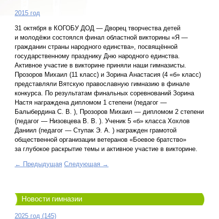
2015 год
31 октября в КОГОБУ ДОД — Дворец творчества детей
и молодёжи состоялся финал областной викторины «Я —
гражданин страны народного единства», посвящённой
государственному празднику Дню народного единства.
Активное участие в викторине приняли наши гимназисты.
Прозоров Михаил (11 класс) и Зорина Анастасия (4 «б» класс)
представляли Вятскую православную гимназию в финале
конкурса. По результатам финальных соревнований Зорина
Настя награждена дипломом 1 степени (педагог —
Балыбердина С. В. ), Прозоров Михаил — дипломом 2 степени
(педагог — Низовцева В. В. ). Ученик 5 «б» класса Хохлов
Даниил (педагог — Ступак Э. А. ) награжден грамотой
общественной организации ветеранов «Боевое братство»
за глубокое раскрытие темы и активное участие в викторине.
← Предыдущая
Следующая →
Новости гимназии
2025 год (145)