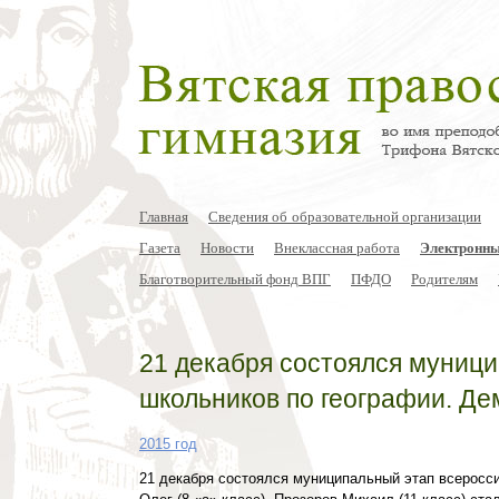
Главная
Сведения об образовательной организации
Газета
Новости
Внеклассная работа
Электронны
Благотворительный фонд ВПГ
ПФДО
Родителям
21 декабря состоялся муниц
школьников по географии. Д
2015 год
21 декабря состоялся муниципальный этап всеросси