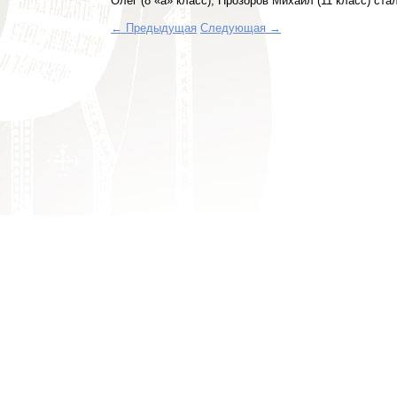
Олег (8 «а» класс), Прозоров Михаил (11 класс) ст
← Предыдущая
Следующая →