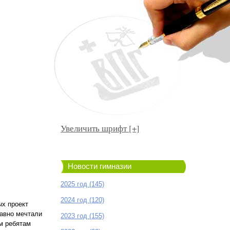
Увеличить шрифт [+]
Новости гимназии
2025 год (145)
2024 год (120)
ых проект
давно мечтали
2023 год (155)
им ребятам