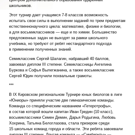
школьников.
Этот турнир дает учащимся 7-8 классов возможность
испытать свои силы в выполнении заданий по трем предметам
естественнонаучн
ого цикла: математике, физике и биологии,
а для восьмиклассников — еще и по химии. Большинство
предложенных задач не выходят за рамки школьного
учебника, но требуют от ребят нестандартного подхода
в применении полученных знаний.
Семиклассник Сергей Шалагин, набравший 40 баллов,
завоевал диплом
III
степени. Семиклассницы Ангелина
Буркова и Софья Вылегжанина, а также восьмиклассник
Сергей Юдин получили похвальные грамоты.
***
В
IX
Кировском региональном Турнире юных биологов в лиге
«Юниоры» приняли участие две гимназические команды.
Команда со специфическим названием «Гетеротрофы»,
в состав которой вошли капитан Иван Гредин (10 класс),
восьмиклассники Семен Демин, Дарья Родыгина, Любовь
Хохрина, Татьяна Белоглазова, стала призером среди
15 школьных команд города и области. Эти ребята завоевали
диплом
III
степени. Другая команда — «Симбионты» —