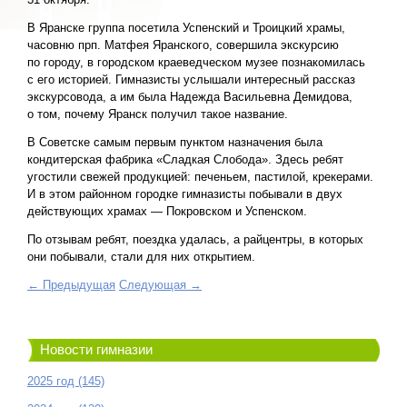
В Яранске группа посетила Успенский и Троицкий храмы,
часовню прп. Матфея Яранского, совершила экскурсию
по городу, в городском краеведческом музее познакомилась
с его историей. Гимназисты услышали интересный рассказ
экскурсовода, а им была Надежда Васильевна Демидова,
о том, почему Яранск получил такое название.
В Советске самым первым пунктом назначения была
кондитерская фабрика «Сладкая Слобода». Здесь ребят
угостили свежей продукцией: печеньем, пастилой, крекерами.
И в этом районном городке гимназисты побывали в двух
действующих храмах — Покровском и Успенском.
По отзывам ребят, поездка удалась, а райцентры, в которых
они побывали, стали для них открытием.
← Предыдущая
Следующая →
Новости гимназии
2025 год (145)