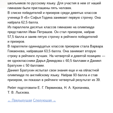
школьников по русскому языку. Для участия в нем от нашей
гимназии были приглашены пять человек.
В списке победителей и призеров среди девятых классов
ученица 9 «Б» Софья Година занимает первую строчку. Она
набрала 62,5 балла.
Из параллели десятых классов гимназию на олимпиаде
представлял Иван Петрашов. Он стал призером, набрав
57,5 балла и заняв пятую строчку в рейтинге победителей
и призеров.
В параллели одиннадцатых классов призером стала Варвара
Гомаюнова, набравшая 63,5 балла. Она занимает вторую
строку в рейтинге лучших. На четвертой и девятой позициях —
ее одноклассники Дарья Демидова с 60,5 баллами и Даниил
Братухин с 50 баллами.
Даниил Братухин испытал свои знания еще и на областной
олимпиаде по английскому языку. Набрав 93 балла и став
призером, он показал в рейтинге четвертый результат из 39.
Ребят подготовили Е. Г. Перминова, Н. А. Кропачева,
Т. В. Лыскова.
← Предыдущая
Следующая →