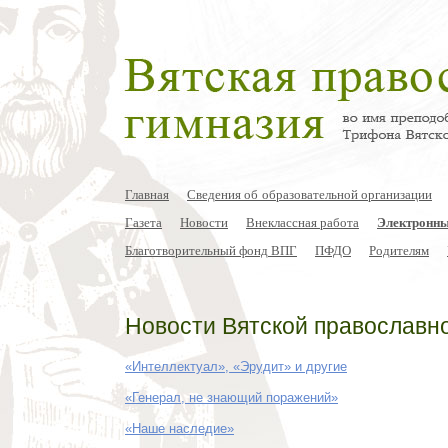
Главная
Сведения об образовательной организации
Газета
Новости
Внеклассная работа
Электронны
Благотворительный фонд ВПГ
ПФДО
Родителям
Новости Вятской православн
«Интеллектуал», «Эрудит» и другие
«Генерал, не знающий поражений»
«Наше наследие»