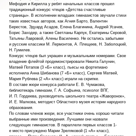
Мефодия и Кирилла у ребят начальных классов прошел
традиционный конкурс чтецов «Детства счастливые
страницы». В исполнении младших гимназистов звучали стихи
таких известных авторов, как Агния Барто, Валентин
Берестов, Эдуард Асадов, Елена Благинина, Андрей Усачев,
Борис Заходер, а также Светланы Карпук, Екатерины Серовой,
Татьяны Лавровой, Алены Василенко. Не остались забытыми
и русские классики М. Лермонтов, А. Плещеев, Н. Заболоцкий,
Н. Гумилев.
Конкурс чтецов был украшен и музыкальными номерами. Свое
владение флейтой продемонстрировали Никита Галунин,
Матвей Потапов (3 «Б» класс), пьесы на фортепиано
исполнила Анна Шибанова (7 «Б» класс), Сергеев Матвей,
Мария Рублева (2 «А» класс) играли на скрипке.
В составе жюри конкурса работали Е. В. Чумакова,
библиотекарь гимназии, Г. А. Софьина, психолог ВПГ,
И. П. Гордеева, руководитель школьного театра «Жаворонок»,
И. Е. Малкова, методист Областного музея истории народного
образования.
По словам членов жюри, все участники очень хорошо читали
выбранные ими произведения. Лучшими они назвали
следующих гимназистов. В параллели первых классов 1-
е место присуждено Марии Зреляковой (1 «А» класс),