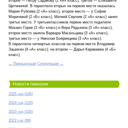
второе — Петру Садакову (1 «А» класс), третье — Елизавете
Щетининой. В параллели вторых на первом месте оказалась
Мария Рублева (2 «А» класс), второе место — у Софии
Моричевой (2 «Б» класс), Матвей Сергеев (2 «А» класс) занял
третье место. У третьеклассников первое место поделили
Михаил Горев (3 «Б» класс) и Вера Редькина (3 «А» класс),
второе место заняла Варвара Масальцева (3 «А» класс),
третье место — у Николая Бояринцева (3 «А» класс).
В параллели четвертых классов на первом месте Владимир
Зашихин (4 «А» класс), на втором — Дарья Караваева (4 «Б»
класс).
← Предыдущая
Следующая →
Новости гимназии
2025 год (145)
2024 год (120)
2023 год (155)
2022 год (99)