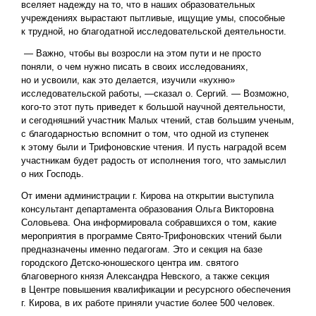
вселяет надежду на то, что в наших образовательных
учреждениях вырастают пытливые, ищущие умы, способные
к трудной, но благодатной исследовательской деятельности.
— Важно, чтобы вы возросли на этом пути и не просто
поняли, о чем нужно писать в своих исследованиях,
но и усвоили, как это делается, изучили «кухню»
исследовательской работы, —сказал о. Сергий. — Возможно,
кого-то этот путь приведет к большой научной деятельности,
и сегодняшний участник Малых чтений, став большим ученым,
с благодарностью вспомнит о том, что одной из ступенек
к этому были и Трифоновские чтения. И пусть наградой всем
участникам будет радость от исполнения того, что замыслил
о них Господь.
От имени администрации г. Кирова на открытии выступила
консультант департамента образования Ольга Викторовна
Соловьева. Она информировала собравшихся о том, какие
мероприятия в программе Свято-Трифоновских чтений были
предназначены именно педагогам. Это и секция на базе
городского Детско-юношеского центра им. святого
благоверного князя Александра Невского, а также секция
в Центре повышения квалификации и ресурсного обеспечения
г. Кирова, в их работе приняли участие более 500 человек.