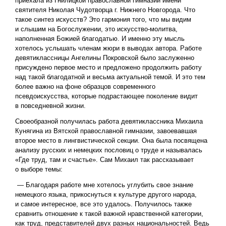
приехала из Гнилицкой православной гимназии имени
святителя Николая Чудотворца г. Нижнего Новгорода. Что
такое синтез искусств? Это гармония того, что мы видим
и слышим на Богослужении, это искусство-молитва,
наполненная Божией благодатью. И именно эту мысль
хотелось услышать членам жюри в выводах автора. Работе
девятиклассницы Ангелины Покровской было заслуженно
присуждено первое место и предложено продолжить работу
над такой благодатной и весьма актуальной темой. И это тем
более важно на фоне образцов современного
псевдоискусства, которые подрастающее поколение видит
в повседневной жизни.
Своеобразной получилась работа девятиклассника Михаила
Кунягина из Вятской православной гимназии, завоевавшая
второе место в лингвистической секции. Она была посвящена
анализу русских и немецких пословиц о труде и называлась
«Где труд, там и счастье». Сам Михаил так рассказывает
о выборе темы:
— Благодаря работе мне хотелось углубить свое знание
немецкого языка, прикоснуться к культуре другого народа,
и самое интересное, все это удалось. Получилось также
сравнить отношение к такой важной нравственной категории,
как труд, представителей двух разных национальностей. Ведь