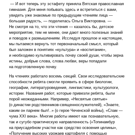
— И вот теперь эту эстафету приняла Вятская православная
гимназия. Для меня побывать здесь и встретиться с вами,
увидеть уже знакомые по предыдущим чтениям лица —
большая радость, — поделилась Ольга Викторовна. —
Не смотря на то, что эти чтения — казалось бы, детское
мероприятие, тем не менее, они дают много полезных знаний
и поводов к размышлениям. Исследуя прошлое и настоящее,
мы пытаемся вернуть тот первоначальный смысл, который
был заложен в понятиях «культура» и «воспитание»,
и необходимо культивировать почву своей души, чтобы зерна
истины, добрые слова, слова любви, веры попадали
на подготовленную почву.
На чтениях работало восемь секций. Свои исследовательские
способности ребята смогли проявить в сфере биологии,
географии, литературоведения, лингвистики, культурологи,
истории. Названия работ, которые привезли ребята, были
порой неожиданными. Например, «Несвятые святые»
(о династии родственников-священнослужителей), «Знаете,
каким он парнем был!..» (о герое Чеченской войны), «Спам —
чума XXI века». Многие работы имеют как познавательную,
так и сугубо практическую направленность («Топинамбур
на приусадебном участке как средство освоения целины»,
«Получение высоких урожаев картофеля с помощью