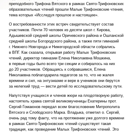
преподобного Трифона Вятского в рамках Свято-Трифоновских
образовательных чтений прошли Малые Трифоновские чтения,
тема которых «Исследуя прошлое и настоящее».
О востребованности этих встреч свидетельствует состав
участников. Почти 70 человек из десяти школ г. Кирова,
Адышевской средней школы Оричевского района и Ошланской
средней школы Богородского района, а также пяти гимназий
г. Нижнего Новгорода и Нижегородской области собрались
в ВПГ. Как сказала, открывая работу Малых Трифоновских
чтений, директор гимназии Елена Николаевна Мошкина,
в первые годы было всего три секции и собиралось на них
до 20 участников. Обращаясь к собравшимся, Елена
Николаевна поблагодарила педагогов за то, что не жалея
времени и сил, на энтузиазме и вере в учеников они берутся
за нелегкий труд — вести детей по исследовательскому пути.
Напутствуя учащихся и членов жюри на плодотворную работу,
настоятель храма святой великомученицы Екатерины прот.
Сергий Гомаюнов передал всем благословение Митрополита
Вятского и Слободского Марка. Владыка, отметил о. Сергий,
очень рад тому факту, что на протяжении уже долгого времени
в рамках Свято-Трифоновских чтений существует такая
традиция, как проведение Малых Трифоновских чтений. Это