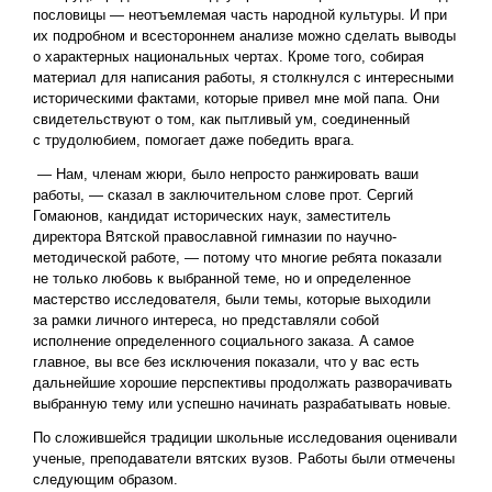
пословицы — неотъемлемая часть народной культуры. И при
их подробном и всестороннем анализе можно сделать выводы
о характерных национальных чертах. Кроме того, собирая
материал для написания работы, я столкнулся с интересными
историческими фактами, которые привел мне мой папа. Они
свидетельствуют о том, как пытливый ум, соединенный
с трудолюбием, помогает даже победить врага.
— Нам, членам жюри, было непросто ранжировать ваши
работы, — сказал в заключительном слове прот. Сергий
Гомаюнов, кандидат исторических наук, заместитель
директора Вятской православной гимназии по научно-
методической работе, — потому что многие ребята показали
не только любовь к выбранной теме, но и определенное
мастерство исследователя, были темы, которые выходили
за рамки личного интереса, но представляли собой
исполнение определенного социального заказа. А самое
главное, вы все без исключения показали, что у вас есть
дальнейшие хорошие перспективы продолжать разворачивать
выбранную тему или успешно начинать разрабатывать новые.
По сложившейся традиции школьные исследования оценивали
ученые, преподаватели вятских вузов. Работы были отмечены
следующим образом.