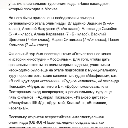
участие в финальном туре олимпиады «Наше наследие»,
который проходил в Москве.
На него были приглашены победители и призеры
регионального этапа олимпиады: Владимир Зашихин (5 «А»
класс), Алексей Вахрушев (6 «А» класс), Александр Самойло
(6 «А» класс), Алена Караваева (7 «Б» класс), Василий
Щемелев (7 «Б» класс), Мария Ситникова (7 «А» класс), Павел
Копылов (7 «А» класс).
Финальный тур был посвящен теме «Отечественное кино»
и истории киностудии «Мосфильм». Для того, чтобы дать
правильные ответы на олимпиадные задания, участникам
необходимо было еще на этапе подготовки к муниципальному
туру пересмотреть такие киноленты студии «Мосфильм», как
«В бой идут одни «старики»», «Судьба человека», «Александр
Невский», «Чудак из пятого Б», «Добро пожаловать, или
Посторонним вход воспрещен»; к региональному туру еще
пять фильмов: «Адмирал Нахимов», «Иваново детство»,
«Республика ШКИД», «Друг мой, Колька!..», «Внимание,
черепаха!».
Поскольку открытая всероссийская интеллектуальная
олимпиада (ОВИО) «Наше наследие» создавалась как
межпредметная олимпиада, ориентированная на выявление