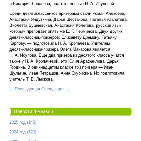
и Виктория Леванова, подготовленные Н. А. Исуповой.
Среди девятиклассников призерами стали Роман Алексеев,
Анастасия Яндуткина, Дарья Шестакова, Наталья Агапитова,
Виолетта Бушневская, Анастасия Колегова, русский язык
которым преподает опять же Е. Г. Перминова. Двух других
девятиклассниц-призеров: Елизавету Дрёмину, Татьяну
Карпову, — подготовила Н. А. Кропачева. Учителем
десятиклассника-призера Олега Макарова является
Н. А. Исупова. Еще два призера из десятого класса учатся
также у Н. А. Кропачевой, это Юлия Арафаилова, Дарья
Гордина. В одиннадцатом классе три призера — Иван
Шульгин, Иван Петрашов, Анна Скурихина. Их подготовила
учитель Т. В. Лыскова.
← Предыдущая
Следующая →
Новости гимназии
2025 год (145)
2024 год (120)