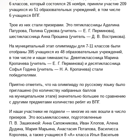
6 классов, который состоялся 26 ноября, приняли участие 209
учащихся из 51 образовательных учреждений, в том числе
6 учащихся ВПГ.
Трое из них стали призерами. Это пятиклассницы Аделина
Патурова, Полина Суркова (учитель — Е. Г. Перминова),
шестиклассница Анна Прошина (учитель — Д. В. Вострикова).
На муниципальный этап олимпиады для 7-11 классов были
отобраны 395 учащихся из 48 образовательных учреждений,
в том числе и наши гимназисты. Девятиклассница Марина
Кропачева (учитель — Е. Г. Перминова) и десятиклассница
Софья Година (учитель — Н. А. Кропачева) стали
победителями.
Приятно отметить, что на олимпиаду по русскому языку было
приглашено (по количеству набранных баллов
на муниципальном этапе) значительно большее по сравнению
с другими предметами количество ребят из ВПГ.
И наши участники не подвели — многие из них вошли в число
призеров. Это восьмиклассники, подготовленные
П. В. Зашихиной: Анна Сапожникова, Иван Хлопов, Алена
Дудина, Мария Марьина, Анастасия Потапова, Василисса
Королева, а также учащиеся 8 «А» класса Илья Васильев