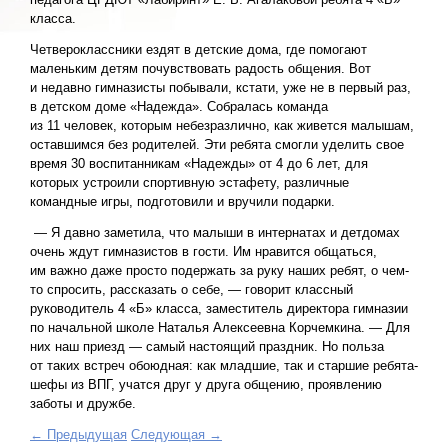
класса.
Четвероклассники ездят в детские дома, где помогают
маленьким детям почувствовать радость общения. Вот
и недавно гимназисты побывали, кстати, уже не в первый раз,
в детском доме «Надежда». Собралась команда
из 11 человек, которым небезразлично, как живется малышам,
оставшимся без родителей. Эти ребята смогли уделить свое
время 30 воспитанникам «Надежды» от 4 до 6 лет, для
которых устроили спортивную эстафету, различные
командные игры, подготовили и вручили подарки.
— Я давно заметила, что малыши в интернатах и детдомах
очень ждут гимназистов в гости. Им нравится общаться,
им важно даже просто подержать за руку наших ребят, о чем-
то спросить, рассказать о себе, — говорит классный
руководитель 4 «Б» класса, заместитель директора гимназии
по начальной школе Наталья Алексеевна Корчемкина. — Для
них наш приезд — самый настоящий праздник. Но польза
от таких встреч обоюдная: как младшие, так и старшие ребята-
шефы из ВПГ, учатся друг у друга общению, проявлению
заботы и дружбе.
← Предыдущая
Следующая →