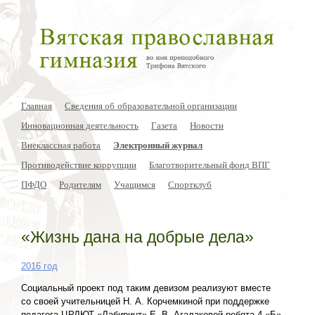
Главная
Сведения об образовательной организации
Инновационная деятельность
Газета
Новости
Внеклассная работа
Электронный журнал
Противодействие коррупции
Благотворительный фонд ВПГ
ПФДО
Родителям
Учащимся
Спортклуб
«Жизнь дана на добрые дела»
2016 год
Социальный проект под таким девизом реализуют вместе
со своей учительницей Н. А. Корчемкиной при поддержке
педагога ЦРДЮТ «Лабиринт» Е. В. Агалаковой ребята 4 «Б»