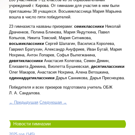
учреждений г. Кирова. От гимназии для участия в нем были
приглашены 38 учащихся. Восьмиклассница Мария Марьина
вошла в число пяти победителей.
23 гимназиста названы призерами:
семиклассники
Николай
Драченков, Полина Блинова, Мария Яндуткина, Павел
Копылов, Никита Томский, Мария Ситникова,
восьмиклассники
Сергей Шалагин, Василиса Королева,
Гавриил Братухин, Александр Ануфриев, Иван Бугай, Мария
Нохрина, Антон Лопарев, Софья Вылегжанина,
девятиклассники
Анастасия Колегова, Семен Демин,
Елизавета Дремина, Виолетта Бушневская,
десятиклассники
Олег Макаров, Анастасия Нохрина, Алена Ветошкина,
одиннадцатиклассники
Дарья Санникова, Дарья Преснецова.
Победителя и всех призеров подготовила учитель ОБЖ
Л. А. Сандалова.
← Предыдущая
Следующая →
Новости гимназии
2025 год (145)