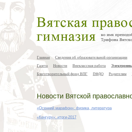
Главная
Сведения об образовательной организации
Газета
Новости
Внеклассная работа
Электронны
Благотворительный фонд ВПГ
ПФДО
Родителям
Новости Вятской православн
«Осенний марафон»: физика, литература
«Кенгуру»: итоги-2017