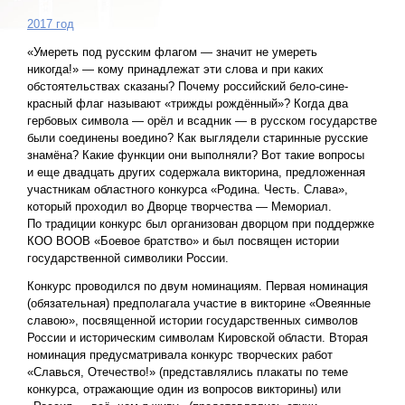
2017 год
«Умереть под русским флагом — значит не умереть
никогда!» — кому принадлежат эти слова и при каких
обстоятельствах сказаны? Почему российский бело-сине-
красный флаг называют «трижды рождённый»? Когда два
гербовых символа — орёл и всадник — в русском государстве
были соединены воедино? Как выглядели старинные русские
знамёна? Какие функции они выполняли? Вот такие вопросы
и еще двадцать других содержала викторина, предложенная
участникам областного конкурса «Родина. Честь. Слава»,
который проходил во Дворце творчества — Мемориал.
По традиции конкурс был организован дворцом при поддержке
КОО ВООВ «Боевое братство» и был посвящен истории
государственной символики России.
Конкурс проводился по двум номинациям. Первая номинация
(обязательная) предполагала участие в викторине «Овеянные
славою», посвященной истории государственных символов
России и историческим символам Кировской области. Вторая
номинация предусматривала конкурс творческих работ
«Славься, Отечество!» (представлялись плакаты по теме
конкурса, отражающие один из вопросов викторины) или