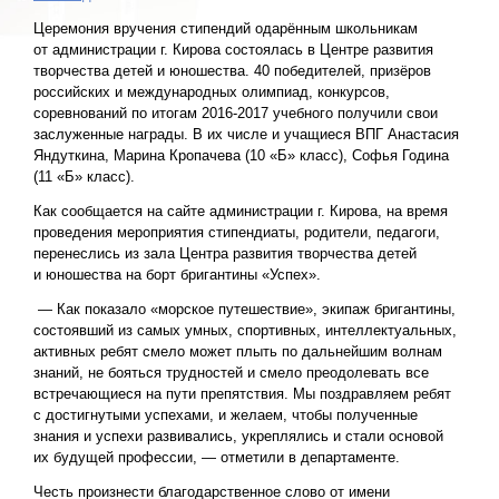
Церемония вручения стипендий одарённым школьникам
от администрации г. Кирова состоялась в Центре развития
творчества детей и юношества. 40 победителей, призёров
российских и международных олимпиад, конкурсов,
соревнований по итогам 2016-2017 учебного получили свои
заслуженные награды. В их числе и учащиеся ВПГ Анастасия
Яндуткина, Марина Кропачева (10 «Б» класс), Софья Година
(11 «Б» класс).
Как сообщается на сайте администрации г. Кирова, на время
проведения мероприятия стипендиаты, родители, педагоги,
перенеслись из зала Центра развития творчества детей
и юношества на борт бригантины «Успех».
— Как показало «морское путешествие», экипаж бригантины,
состоявший из самых умных, спортивных, интеллектуальных,
активных ребят смело может плыть по дальнейшим волнам
знаний, не бояться трудностей и смело преодолевать все
встречающиеся на пути препятствия. Мы поздравляем ребят
с достигнутыми успехами, и желаем, чтобы полученные
знания и успехи развивались, укреплялись и стали основой
их будущей профессии, — отметили в департаменте.
Честь произнести благодарственное слово от имени