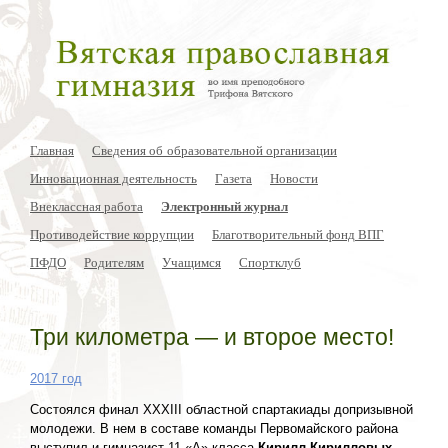
Главная
Сведения об образовательной организации
Инновационная деятельность
Газета
Новости
Внеклассная работа
Электронный журнал
Противодействие коррупции
Благотворительный фонд ВПГ
ПФДО
Родителям
Учащимся
Спортклуб
Три километра — и второе место!
2017 год
Состоялся финал XXXIII областной спартакиады допризывной
молодежи. В нем в составе команды Первомайского района
выступил и гимназист 11 «А» класса
Кирилл Кирилловых
.