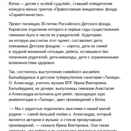
Вятки — детям с особой судьбой», ставший победителем
конкурса малых грантов «Православная инициатива» фонда
«Соработничество».
Проект посвящен 30-летию Российского Детского фонда,
Кировское отделение которого в первые годы существования
гимназии было в числе ее учредителей. Аудиторию,
на которую рассчитан этот проект, составляют дети,
опекаемые Детским фондом, — сироты, дети из семей
в трудной жизненной ситуации, ребята, оставшиеся без
попечения родителей, дети-инвалиды, дети с ограниченными
возможностями здоровья.
Так, состоялось выступление семейного ансамбля
Балыбердиных в детском туберкулезном санатории «Талица».
О. Александр, учитель музыки ВПГ Ирина Викторовна
Балыбердина, их дочери, выпускницы гимназии Анастасия
и Александра исполнили для ребят, проходящих курс
реабилитации в «Талице», цикл произведений о Вятке.
— Мы с радостью поделились мыслями о нашей малой
родине — самой большой любви о. Александра, который
является автором и музыки, и стихов прозвучавших
произведений, — сказала Ирина Викторовна. Она также
отметила, что ребята и их наставники приняли выступавших