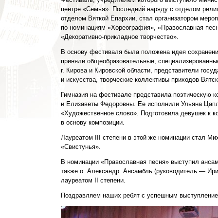
центре «Семья». Последний наряду с отделом религ
отделом Вяткой Епархии, стал организатором мероп
по номинациям «Хореография», «Православная песн
«Декоративно-прикладное творчество».
В основу фестиваля была положена идея сохранения
приняли общеобразовательные, специализированны
г. Кирова и Кировской области, представители гос
и искусства, творческие коллективы приходов Вятс
Гимназия на фестивале представила поэтическую 
и Елизаветы Федоровны. Ее исполнили Ульяна Цапле
«Художественное слово». Подготовила девушек к к
в основу композиции.
Лауреатом III степени в этой же номинации стал М
«Свистунья».
В номинации «Православная песня» выступил ансам
также о. Александр. Ансамбль (руководитель — Ир
лауреатом II степени.
Поздравляем наших ребят с успешным выступление