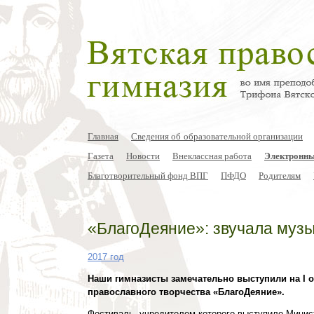
Главная
Сведения об образовательной организации
Газета
Новости
Внеклассная работа
Электронны
Благотворительный фонд ВПГ
ПФДО
Родителям
«БлагоДеяние»: звучала музы
2017 год
Наши гимназисты замечательно выступили на
I 
православного творчества «БлагоДеяние».
Фестиваль, учредителем которого выступило Минис