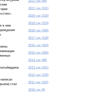
2022 год (99)
рским
2021 год (101)
гории
усство»,
2020 год (216)
2019 год (153)
е в нем
чреждения
2018 год (180)
ы
2017 год (129)
2016 год (163)
ровны
номинации
2015 год (264)
оженных
2014 год (98)
2013 год (101)
 Балыбердина
2012 год (126)
 написал
2011 год (102)
рьина) стал
2010 год (9)