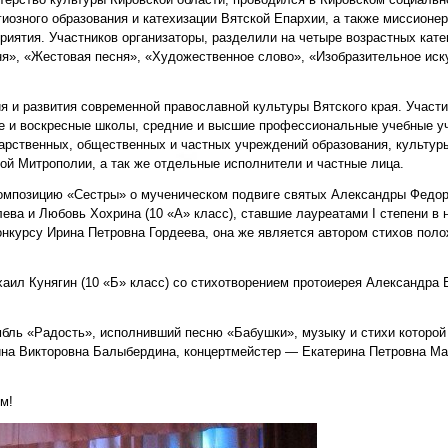
иозного образования и катехизации Вятской Епархии, а также миссионе
риятия. Участников организаторы, разделили на четыре возрастных кате
я», «Жестовая песня», «Художественное слово», «Изобразительное иск
 и развития современной православной культуры Вятского края. Участи
е и воскресные школы, средние и высшие профессиональные учебные у
ударственных, общественных и частных учреждений образования, культур
кой Митрополии, а так же отдельные исполнители и частные лица.
композицию «Сестры» о мученическом подвиге святых Александры Федо
ва и Любовь Хохрина (10 «А» класс), ставшие лауреатами I степени в 
онкурсу Ирина Петровна Гордеева, она же является автором стихов пол
ихаил Кунягин (10 «Б» класс) со стихотворением протоиерея Александра
бль «Радость», исполнивший песню «Бабушки», музыку и стихи которой
ина Викторовна Балыбердина, концертмейстер — Екатерина Петровна Ма
м!