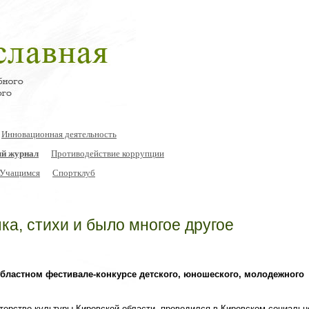
Инновационная деятельность
й журнал
Противодействие коррупции
Учащимся
Спортклуб
ка, стихи и было многое другое
областном фестивале-конкурсе детского, юношеского, молодежного
терство культуры Кировской области, проводился в Кировском социальн