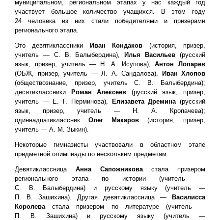
муниципальном, региональном этапах у нас каждый год
участвует большое количество учащихся. В этом году
24 человека из них стали победителями и призерами
регионального этапа.
Это девятиклассники
Иван Кондаков
(история, призер,
учитель — С. В. Балыбердина),
Илья Васильев
(русский
язык, призер, учитель — Н. А. Исупова),
Антон Лопарев
(ОБЖ, призер, учитель — Л. А. Сандалова),
Иван Хлопов
(обществознание, призер, учитель С. В. Балыбердина);
десятиклассники
Роман Алексеев
(русский язык, призер,
учитель — Е. Г. Перминова),
Елизавета Дремина
(русский
язык, призер, учитель — Н. А. Кропачева);
одиннадцатиклассник
Олег Макаров
(история, призер,
учитель — А. М. Зыкин).
Некоторые гимназисты участвовали в областном этапе
предметной олимпиады по нескольким предметам.
Девятиклассница
Анна Сапожникова
стала призером
регионального этапа по истории (учитель —
С. В. Балыбердина) и русскому языку (учитель —
П. В. Зашихина). Другая девятиклассница —
Василисса
Королева
стала призером по литературе (учитель —
П. В. Зашихина) и русскому языку (учитель —