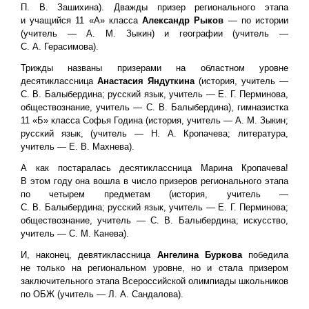
П. В. Зашихина). Дважды призер регионального этапа
и учащийся 11 «А» класса
Александр Рыков
— по истории
(учитель — А. М. Зыкин) и географии (учитель —
С. А. Герасимова).
Трижды названы призерами на областном уровне
десятиклассница
Анастасия Яндуткина
(история, учитель —
С. В. Балыбердина; русский язык, учитель — Е. Г. Перминова,
обществознание, учитель — С. В. Балыбердина), гимназистка
11 «Б» класса Софья Година (история, учитель — А. М. Зыкин;
русский язык, (учитель — Н. А. Кропачева; литература,
учитель — Е. В. Махнева).
А как постаралась десятиклассница Марина Кропачева!
В этом году она вошла в число призеров регионального этапа
по четырем предметам (история, учитель —
С. В. Балыбердина; русский язык, учитель — Е. Г. Перминова;
обществознание, учитель — С. В. Балыбердина; искусство,
учитель — С. М. Канева).
И, наконец, девятиклассница
Ангелина Буркова
победила
не только на региональном уровне, но и стала призером
заключительного этапа Всероссийской олимпиады школьников
по ОБЖ (учитель — Л. А. Сандалова).