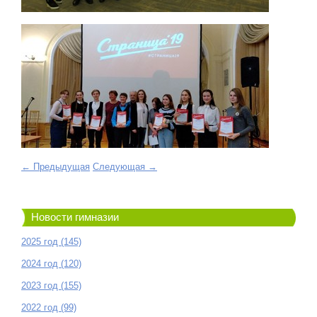
← Предыдущая
Следующая →
Новости гимназии
2025 год (145)
2024 год (120)
2023 год (155)
2022 год (99)