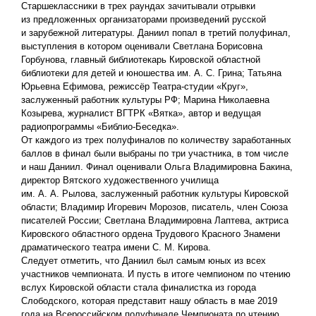
Старшеклассники в трех раундах зачитывали отрывки
из предложенных организаторами произведений русской
и зарубежной литературы. Даниил попал в третий полуфинал,
выступления в котором оценивали Светлана Борисовна
Горбунова, главный библиотекарь Кировской областной
библиотеки для детей и юношества им. А. С. Грина; Татьяна
Юрьевна Ефимова, режиссёр Театра-студии «Круг»,
заслуженный работник культуры РФ; Марина Николаевна
Козырева, журналист ВГТРК «Вятка», автор и ведущая
радиопрограммы «Библио-Беседка».
От каждого из трех полуфиналов по количеству заработанных
баллов в финал были выбраны по три участника, в том числе
и наш Даниил. Финал оценивали Ольга Владимировна Бакина,
директор Вятского художественного училища
им. А. А. Рылова, заслуженный работник культуры Кировской
области; Владимир Игоревич Морозов, писатель, член Союза
писателей России; Светлана Владимировна Лаптева, актриса
Кировского областного ордена Трудового Красного Знамени
драматического театра имени С. М. Кирова.
Следует отметить, что Даниил был самым юных из всех
участников чемпионата. И пусть в итоге чемпионом по чтению
вслух Кировской области стала финалистка из города
Слободского, которая представит нашу область в мае 2019
года на Всероссийском полуфинале Чемпионата по чтению