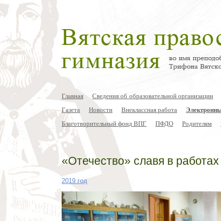
Главная
Сведения об образовательной организации
Газета
Новости
Внеклассная работа
Электронны
Благотворительный фонд ВПГ
ПФДО
Родителям
«Отечество» славя в работах
2019 год