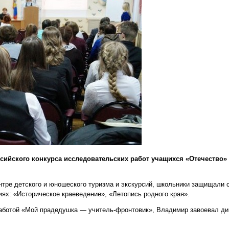
ссийского конкурса исследовательских работ учащихся «Отечество»
тре детского и юношеского туризма и экскурсий, школьники защищали 
иях: «Историческое краеведение», «Летопись родного края».
работой «Мой прадедушка — учитель-фронтовик», Владимир завоевал д