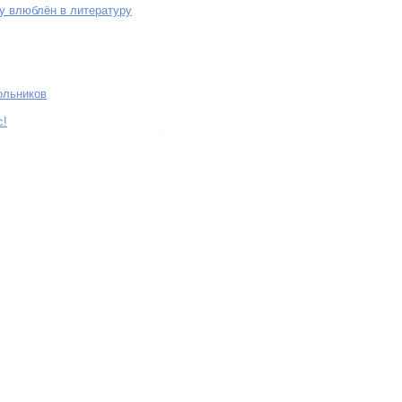
у влюблён в литературу
ольников
с!