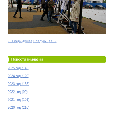
← Предыдущая
Следующая →
Новости гимназии
2025 год (145)
2024 год (120)
2023 год (155)
2022 год (99)
2021 год (101)
2020 год (216)