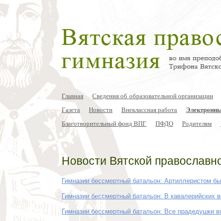
Главная
Сведения об образовательной организации
Газета
Новости
Внеклассная работа
Электронны
Благотворительный фонд ВПГ
ПФДО
Родителям
Новости Вятской православн
Гимназии бессмертный батальон: Артиллеристом б
Гимназии бессмертный батальон: В кавалерийских 
Гимназии бессмертный батальон: Все прадедушки 