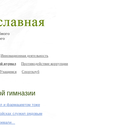
Инновационная деятельность
й журнал
Противодействие коррупции
Учащимся
Спортклуб
ой гимназии
ыл и фармацевтом тоже
войсках служил рядовым
воевали…