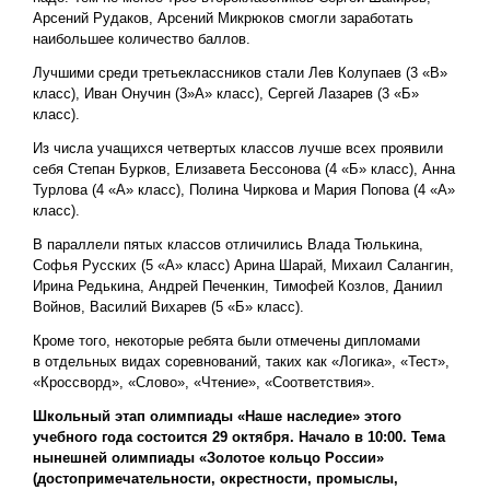
Арсений Рудаков, Арсений Микрюков смогли заработать
наибольшее количество баллов.
Лучшими среди третьеклассников стали Лев Колупаев (3 «В»
класс), Иван Онучин (3»А» класс), Сергей Лазарев (3 «Б»
класс).
Из числа учащихся четвертых классов лучше всех проявили
себя Степан Бурков, Елизавета Бессонова (4 «Б» класс), Анна
Турлова (4 «А» класс), Полина Чиркова и Мария Попова (4 «А»
класс).
В параллели пятых классов отличились Влада Тюлькина,
Софья Русских (5 «А» класс) Арина Шарай, Михаил Салангин,
Ирина Редькина, Андрей Печенкин, Тимофей Козлов, Даниил
Войнов, Василий Вихарев (5 «Б» класс).
Кроме того, некоторые ребята были отмечены дипломами
в отдельных видах соревнований, таких как «Логика», «Тест»,
«Кроссворд», «Слово», «Чтение», «Соответствия».
Школьный этап олимпиады «Наше наследие» этого
учебного года состоится 29 октября. Начало в 10:00. Тема
нынешней олимпиады «Золотое кольцо России»
(достопримечательности, окрестности, промыслы,