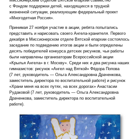
Миссионерским отделом Вятской епархии совместно
с Фондом поддержки детей, находящихся в трудной
жизненной ситуации, реализующим федеральный проект
«Многодетная Россия».
Принимая 27 ноября участие в акции, ребята попытались
представить и нарисовать своего Ангела-хранителя. Первого
декабря в Миссионерском отделе Вятской епархии состоялось
заседание по подведению итогов акции и были определены
десять победителей конкурса детских рисунков, чьи работы
были направлены организаторам Всероссийской акции
«Крылья Ангела» в г. Москву». Среди них и два рисунка наших
гимназистов: рисунок «Ангел над Вяткой» Фёдора Попова
(7 лет, руководитель — Ольга Александровна Драченкова,
заместитель директора по воспитательной работе) и рисунок
«Храни меня на всех путях, на всех дорогах» Анастасии
Рудаковой (7 лет, руководитель — Ольга Александровна
Драченкова, заместитель директора по воспитательной
работе).