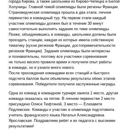
города Кирова, а также школьники из Кирово-Чепецка и Белой
Холуницы. Главной темой олимпиады были регионы Франции.
Страноведческая олимпиада прошла в два этапа: личное
первенство и командный тур. На первом этапе каждый
участник олимпиады должен был в течение 30 минут
самостоятельно выполнять задания по теме олимпиады.
Позже, объединившись в команды, школьники должны были
проходить станции, каждая из которых имела собственную
тематику (кухни регионов Франции, достопримечательности
регионов Франции). Задания олимпиады были интересны
и познавательны, поэтому все участники соревнования
не только весело провели время и получили опыт работы
в команде, но и узнали много нового.
После прохождения командами всех станций и быстрого
подсчета баллов были объявлены результаты обоих этапов
соревнования. Победители получили заслуженные награды.
Одна из команд в командном турнире заняла 1 место, другая
команда оказалась на пятом. В личном первенстве 2 место
присуждено Олесе Тюфтиной, 3 место — Елизавете
Подлевских. Команды к участию в олимпиаде подготовила
учитель французского языка Наталья Александровна
Ярославская. Поздравляем ребят и их педагога с высокими
результатами!