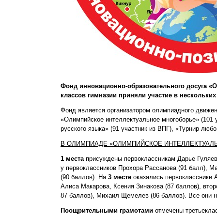
Фонд инновационно-образовательного досуга «О
классов гимназии приняли участие в нескольки
Фонд является организатором олимпиадного движени
«Олимпийское интеллектуальное многоборье» (101 у
русского языка» (91 участник из ВПГ), «Турнир любо
В ОЛИМПИАДЕ «ОЛИМПИЙСКОЕ ИНТЕЛЛЕКТУАЛ
1 места
присуждены первоклассникам Дарье Гуляево
у первоклассников Прохора Рассанова (91 балл), 
(90 баллов). На
3 месте
оказались первоклассники А
Алиса Макарова, Ксения Зинакова (87 баллов), вто
87 баллов), Михаил Щемелев (86 баллов). Все они
Поощрительными грамотами
отмечены третьеклас