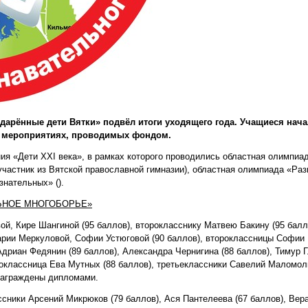
дарённые дети Вятки» подвёл итоги уходящего года. Учащиеся нач
х мероприятиях, проводимых фондом.
я «Дети XXI века», в рамках которого проводились областная олимпиа
частник из Вятской православной гимназии), областная олимпиада «Ра
знательных» ().
ЬНОЕ МНОГОБОРЬЕ»
й, Кире Шангиной (95 баллов), второкласснику Матвею Бакину (95 балл
Марии Меркуловой, Софии Устюговой (90 баллов), второклассницы Софии
дриан Федянин (89 баллов), Александра Чернигина (88 баллов), Тимур 
роклассница Ева Мутных (88 баллов), третьеклассники Савелий Маломол
 награждены дипломами.
сники Арсений Микрюков (79 баллов), Ася Пантелеева (67 баллов), Вер