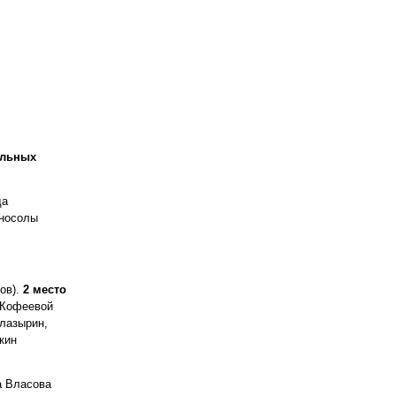
альных
да
зносолы
ов).
2 место
 Кофеевой
Глазырин,
кин
а Власова