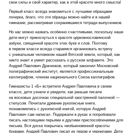
свои силы и свой характер, как в этой красоте много смысла!
Первый класс всегда знакомиться с лучшими образцами
почерка, благо, что эти образцы можно найти и в нашей
гимназии, рассматривая сохранившиеся тетради выпускников.
Но нас можно назвать особенно счастливыми, поскольку наши
дети могут прикоснуться к красоте церковнославянской
азбуки, священной красоте этих букв и слов. Поэтому
в первом классе всегда стараемся организовать встречу
с уникальным человеком нашей Вятской земли, который, как
никто знает и умеет рассказать о русском алфавите. Это
Андрей Павлович Драченков, который закончил Московский
полиграфический институт, является профессиональным
каллиграфом, членом национального Союза каллиграфов.
Гимназисты 1 «Б» встретили Андрея Павловича в своем
классе, дети узнали и увидели, как раньше писали
на восковых досочках специальной заостренной палочкой —
стилусом. Почитали древние рукописные книги,
познакомились с рукописной книгой, которую Андрей
Павлович сам написал. Подержали в руках и попробовали
писать настоящими перьями и другими приспособлениями для
письма. Вся доска покрылась необыкновенной красоты
буквами, Андрей Павлович писал их пером и чернилами. Дети