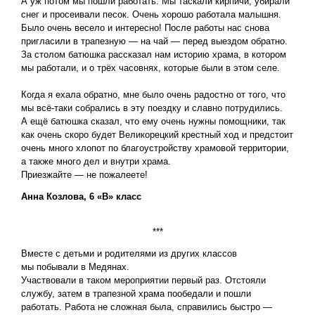
А уж потом мы пошли работать. Мы таскали кирпичи, убирали
снег и просеивали песок. Очень хорошо работала малышня.
Было очень весело и интересно! После работы нас снова
пригласили в трапезную — на чай — перед выездом обратно.
За столом батюшка рассказал нам историю храма, в котором
мы работали, и о трёх часовнях, которые были в этом селе.
Когда я ехала обратно, мне было очень радостно от того, что
мы всё-таки собрались в эту поездку и славно потрудились.
А ещё батюшка сказал, что ему очень нужны помощники, так
как очень скоро будет Великорецкий крестный ход и предстоит
очень много хлопот по благоустройству храмовой территории,
а также много дел и внутри храма.
Приезжайте — не пожалеете!
Анна Козлова, 6 «В» класс
***
Вместе с детьми и родителями из других классов
мы побывали в Медянах.
Участвовали в таком мероприятии первый раз. Отстояли
службу, затем в трапезной храма пообедали и пошли
работать. Работа не сложная была, справились быстро —