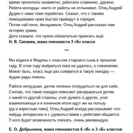
время пролетело незаметно, работали слаженно, дружно.
Ребята молодцы: никто от работы не отлынивал. Отец Андрей
Дудин с нами тоже поработал. Сказал, что с такими
помощниками храм быстро приведут в порядок.
Потом чай пили, беседовали. Отец Андрей рассказал нам
историю храма.
Дети сказали, что нужно обязательно приехать ещё.
Н. В. Сапаева, мама гимназиста 3 «Б» класса
***
Мы ездили в Медяны с классом старшего сына в прошлом
году. В этом году выбраться пока не удалось, к сожалению.
Может быть, класс еще раз соберется в такую поездку —
будем рады помочь.
Работа нетрудная, детям полезно потрудиться не для себя.
Считаю, что такие поездки помогают раскрываться детям
с какой-то другой стороны, учат думать о других, учат
взаимопомощи и в конечном итоге идут им на пользу
(да и взрослым тоже). Отец Андрей всегда рассказывает что-
нибудь интересное и с удовольствием с ребятами общается.
У кого будет возможность поехать, очень рекомендую.
Е. О. Добрынина, мама гимназистов 6 «В» и 3 «Б» классов