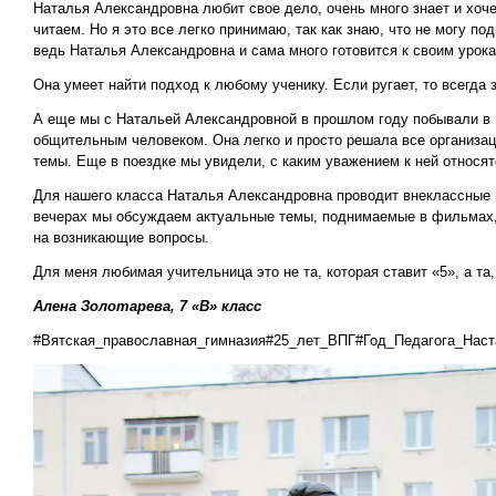
Наталья Александровна любит свое дело, очень много знает и хоч
читаем. Но я это все легко принимаю, так как знаю, что не могу п
ведь Наталья Александровна и сама много готовится к своим урок
Она умеет найти подход к любому ученику. Если ругает, то всегда 
А еще мы с Натальей Александровной в прошлом году побывали в 
общительным человеком. Она легко и просто решала все организа
темы. Еще в поездке мы увидели, с каким уважением к ней относят
Для нашего класса Наталья Александровна проводит внеклассные 
вечерах мы обсуждаем актуальные темы, поднимаемые в фильмах, 
на возникающие вопросы.
Для меня любимая учительница это не та, которая ставит «5», а та
Алена Золотарева, 7 «В» класс
#Вятская_православная_гимназия#25_лет_ВПГ#Год_Педагога_Нас