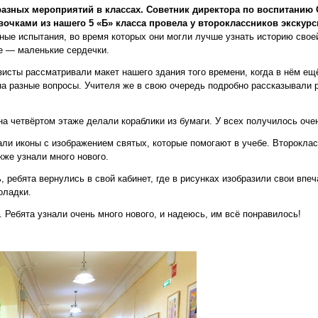
разных мероприятий в классах. Советник директора по воспитанию 
чками из нашего 5 «Б» класса провела у второклассников экскурс
ные испытания, во время которых они могли лучше узнать историю свое
е — маленькие сердечки.
исты рассматривали макет нашего здания того времени, когда в нём ещ
на разные вопросы. Учителя же в свою очередь подробно рассказывали 
а четвёртом этаже делали кораблики из бумаги. У всех получилось оче
кали иконы с изображением святых, которые помогают в учебе. Второкла
кже узнали много нового.
, ребята вернулись в свой кабинет, где в рисунках изобразили свои впе
оладки.
 Ребята узнали очень много нового, и надеюсь, им всё понравилось!