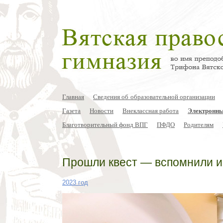
Главная
Сведения об образовательной организации
Газета
Новости
Внеклассная работа
Электронны
Благотворительный фонд ВПГ
ПФДО
Родителям
Прошли квест — вспомнили 
2023 год