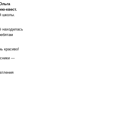
Ольга
ию-квест.
й школы.
ё находилась
ребятам
нь красиво!
ссники —
чатления