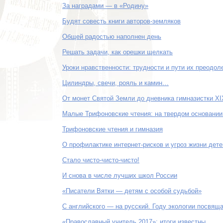
За наградами — в «Родину»
Будят совесть книги авторов-земляков
Общей радостью наполнен день
Решать задачи, как орешки щелкать
Уроки нравственности: трудности и пути их преодол
Цилиндры, свечи, рояль и камин…
От монет Святой Земли до дневника гимназистки X
Малые Трифоновские чтения: на твердом основании
Трифоновские чтения и гимназия
О профилактике интернет-рисков и угроз жизни дете
Стало чисто-чисто-чисто!
И снова в числе лучших школ России
«Писатели Вятки — детям с особой судьбой»
С английского — на русский. Году экологии посвящ
«Православный учитель 2017»: итоги известны