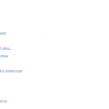
ения
IX века…
 веры
й и подростков
ается